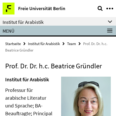
Springe
Service-
Freie Universität Berlin
direkt
Navigation
zu
Institut für Arabistik
Inhalt
MENÜ
Startseite
Institut für Arabistik
Team
Prof. Dr. Dr. h.c.
Beatrice Gründler
Prof. Dr. Dr. h.c. Beatrice Gründler
Institut für Arabistik
Professur für
arabische Literatur
und Sprache; BA-
Beauftragte; Principal