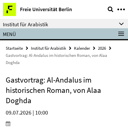
Springe
Service-
Freie Universität Berlin
direkt
Navigation
zu
Institut für Arabistik
Inhalt
MENÜ
Startseite
Institut für Arabistik
Kalender
2026
Gastvortrag: Al-Andalus im historischen Roman, von Alaa
Doghda
Gastvortrag: Al-Andalus im
historischen Roman, von Alaa
Doghda
09.07.2026 | 10:00