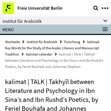
Springe
Service-
Freie Universität Berlin
direkt
Navigation
zu
Institut für Arabistik
Inhalt
MENÜ
Startseite
Institut für Arabistik
Forschung
kalimat.
Key Words for the Study of the Arabic Literary and Manuscript
Tradition
kalimat calendar
kalimat | TALK | Takhyīl
between Literature and Psychology in Ibn Sina’s and Ibn Rushd’s
Poetics, by Feriel Bouhafa and Johannes Stephan
kalimat | TALK | Takhyīl between
Literature and Psychology in Ibn
Sina’s and Ibn Rushd’s Poetics, by
Feriel Bouhafa and Johannes