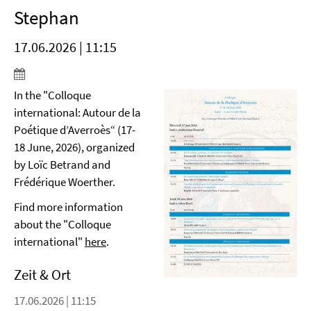
Stephan
17.06.2026 | 11:15
In the "Colloque
international: Autour de la
Poétique d’Averroès“ (17-
18 June, 2026), organized
by Loïc Betrand and
Frédérique Woerther.
Find more information
about the "Colloque
international"
here
.
Zeit & Ort
17.06.2026 | 11:15