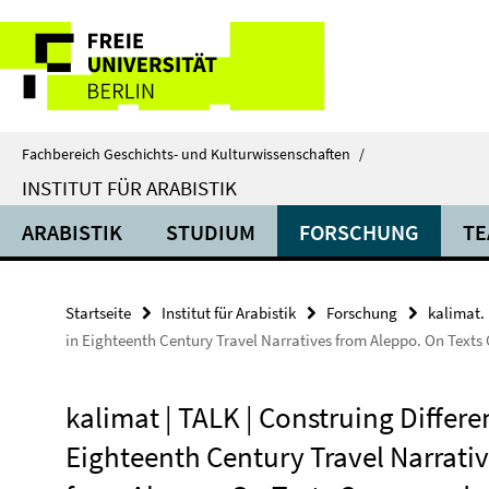
Springe
Service-
direkt
zu
Navigation
Inhalt
Fachbereich Geschichts- und Kulturwissenschaften
/
INSTITUT FÜR ARABISTIK
ARABISTIK
STUDIUM
FORSCHUNG
TE
Startseite
Institut für Arabistik
Forschung
kalimat. 
in Eighteenth Century Travel Narratives from Aleppo. On Tex
kalimat | TALK | Construing Differe
Eighteenth Century Travel Narrati