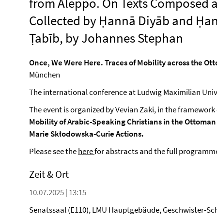
from Aleppo. On Texts Composed 
Collected by Ḥannā Diyāb and Ḥan
Ṭabīb, by Johannes Stephan
Once, We Were Here. Traces of Mobility across the O
München
The international conference at Ludwig Maximilian Univ
The event is organized by Vevian Zaki, in the framework 
Mobility of Arabic-Speaking Christians in the Ottoma
Marie Skłodowska-Curie Actions.
Please see the
here
for abstracts and the full programm
Zeit & Ort
10.07.2025 | 13:15
Senatssaal (E110), LMU Hauptgebäude, Geschwister-Sch