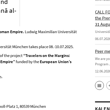
and
nā al-
CALL FO
the Pre
31 Augu
ttoman Empire.
Ludwig Maximilian Universität
Universid
06.07.202
ersität München takes place 08.-10.07.2025.
Peer men
of the project
“Travelers on the Margins:
We are yo
n Empire”
funded by the
European Union’s
Program . 
12.06.202
e
.
oll-Platz 1, 80539 München
KALE