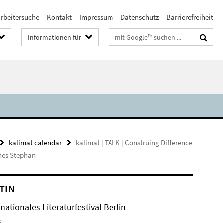
arbeitersuche
Kontakt
Impressum
Datenschutz
Barrierefreiheit
Suchbegriffe
Informationen für
kalimat calendar
kalimat | TALK | Construing Difference
nnes Stephan
TIN
rnationales Literaturfestival Berlin
6