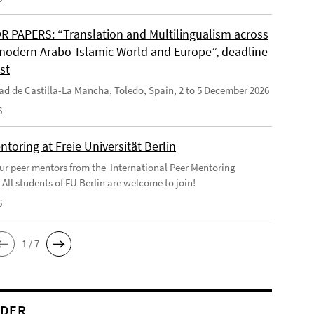
R PAPERS: “Translation and Multilingualism across
modern Arabo-Islamic World and Europe”, deadline
st
ad de Castilla-La Mancha, Toledo, Spain, 2 to 5 December 2026
6
toring at Freie Universität Berlin
ur peer mentors from the International Peer Mentoring
All students of FU Berlin are welcome to join!
6
1 / 7
NDER