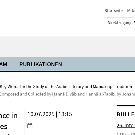
Startseite
Mit
Direktzugang
AM
PUBLIKATIONEN
Key Words for the Study of the Arabic Literary and Manuscript Tradition
ts Composed and Collected by Ḥannā Diyāb and Ḥannā al-Ṭabīb, by Joha
nce in
10.07.2025 | 13:15
BULLE
ves
26. Inte
13.07.202