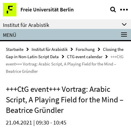
Springe
Service-
Freie Universität Berlin
direkt
Navigation
zu
Institut für Arabistik
Inhalt
MENÜ
Startseite
Institut für Arabistik
Forschung
Closing the
Gap in Non-Latin-Script Data
CTG event calendar
+++CtG
event+++ Vortrag: Arabic Script, A Playing Field for the Mind –
Beatrice Gründler
+++CtG event+++ Vortrag: Arabic
Script, A Playing Field for the Mind –
Beatrice Gründler
21.04.2021 | 09:30 - 10:45